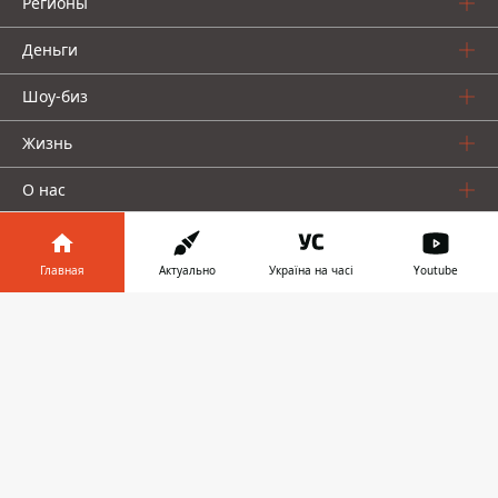
Регионы
Деньги
Шоу-биз
Жизнь
О нас
Главная
Актуально
Україна на часі
Youtube
Информатор в
Скачать
телефоне
👉
Информатор проекты
Столица
Ваши финансы
Авто
Geek
© 2016-2026 Informator