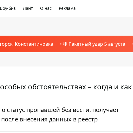
Шоу-биз
Лайт
О нас
Реклама
торск, Константиновка
🔴 Ракетный удар 5 августа
собых обстоятельствах – когда и как
 статус пропавшей без вести, получает
 после внесения данных в реестр