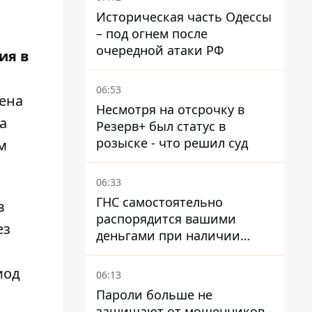
решение о компенсации
Историческая часть Одессы
– под огнем после
очередной атаки РФ
ия в
06:53
Жена
Несмотря на отсрочку в
а
Резерв+ был статус в
розыске - что решил суд
м
06:33
ГНС самостоятельно
в
распорядится вашими
ез
деньгами при наличии
налогового долга
иод
06:13
Пароли больше не
защищают от мошенников -