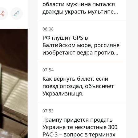
области мужчина пытался
дважды украсть мультипечь
из Эпицентра - суд вынес
приговор
08:08
РФ глушит GPS в
Балтийском море, россияне
изобретают ведра против
РЭБ
07:54
Как вернуть билет, если
поезд опоздал, объясняет
Укрзализныця.
07:53
Трампу придется продать
Украине те несчастные 300
PAC-3 – вопрос в терминах