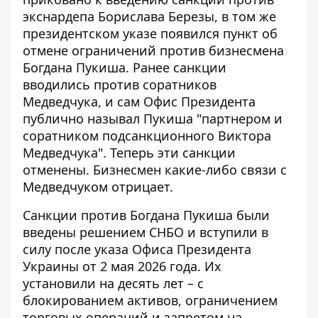
экснардепа Борислава Березы, в том же
президентском указе появился пункт об
отмене ограничений против бизнесмена
Богдана Пукиша.
Ранее санкции
вводились против соратников
Медведчука
, и сам Офис Президента
публично называл Пукиша "партнером и
соратником подсанкционного Виктора
Медведчука". Теперь эти санкции
отменены. Бизнесмен какие-либо связи с
Медведчуком отрицает.
Санкции против Богдана Пукиша были
введены решением СНБО и вступили в
силу после указа
Офиса Президента
Украины
от 2 мая 2026 года. Их
установили на десять лет – с
блокированием активов, ограничением
торговых операций и запретом на