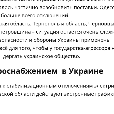
далось частично возобновить поставки. Одес
е больше всего отключений.
кая область, Тернополь и область, Черновцы
петровщина – ситуация остается очень слож
зопасности и обороны Украины применены
сё для того, чтобы у государства-агрессора 
ы дергать украинское общество.
троснабжением в Украине
 к стабилизационным отключениям электри
овской области действуют экстренные график