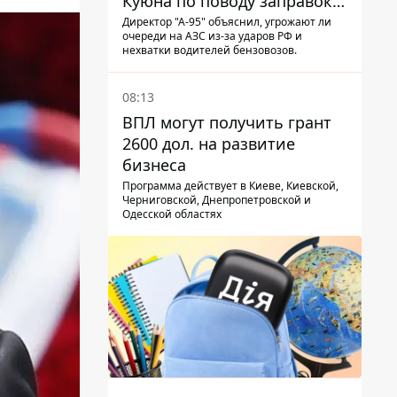
Куюна по поводу заправок и
очередей
Директор "А-95" объяснил, угрожают ли
очереди на АЗС из-за ударов РФ и
нехватки водителей бензовозов.
08:13
ВПЛ могут получить грант
2600 дол. на развитие
бизнеса
Программа действует в Киеве, Киевской,
Черниговской, Днепропетровской и
Одесской областях