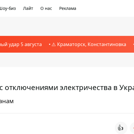
Шоу-биз
Лайт
О нас
Реклама
ный удар 5 августа
⚠️ Краматорск, Константиновка
 с отключениями электричества в Укр
данам
👍