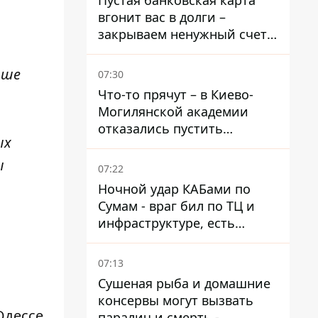
Пустая банковская карта
вгонит вас в долги –
закрываем ненужный счет
правильно
ьше
07:30
Что-то прячут – в Киево-
Могилянской академии
отказались пустить
ых
комиссию по охране
памятников на территорию
ы
07:22
Ночной удар КАБами по
Сумам - враг бил по ТЦ и
инфраструктуре, есть
ранены
07:13
Сушеная рыба и домашние
консервы могут вызвать
Одессе
паралич и смерть -