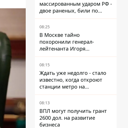
массированным ударом РФ -
двое раненых, били по
Никопольщине и
Синельниковщине
08:25
В Москве тайно
похоронили генерал-
лейтенанта Игоря
Иерусалимова – мог
погибнуть от взрыва в
08:15
ресторане
Ждать уже недолго - стало
известно, когда откроют
станции метро на
Виноградаре
08:13
ВПЛ могут получить грант
2600 дол. на развитие
бизнеса