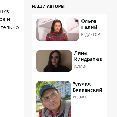
НАШИ АВТОРЫ
ание
ов и
Ольга
ительно
Палий
РЕДАКТОР
х
Лина
Киндратюк
ADMIN
Эдуард
Бакканский
РЕДАКТОР