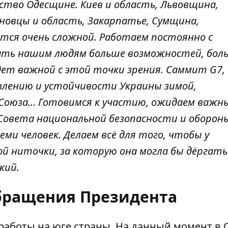
ство Одесщине. Киев и область, Львовщина,
рновцы и область, Закарпатье, Сумщина,
ся очень сложной. Работаем постоянно с
дать нашим людям больше возможностей, бол
дет важной с этой точки зрения. Саммит G7,
влению и устойчивости Украины зимой,
 Союза… Готовимся к участию, ожидаем важн
Совета национальной безопасности и оборон
ми человек. Делаем всё для того, чтобы у
ой ниточки, за которую она могла бы дёргать
ский.
обращения Президента
аботы на юге страны. На данный момент в 