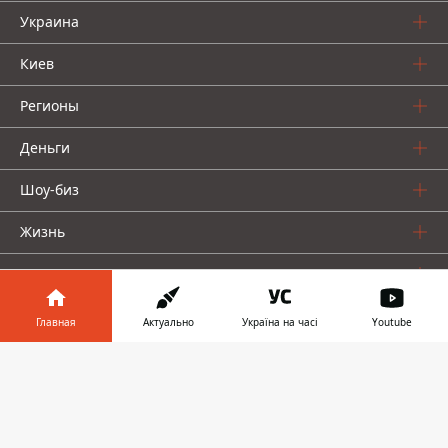
Украина
Киев
Регионы
Деньги
Шоу-биз
Жизнь
О нас
Главная
Актуально
Україна на часі
Youtube
Информатор в
Скачать
телефоне
👉
Информатор проекты