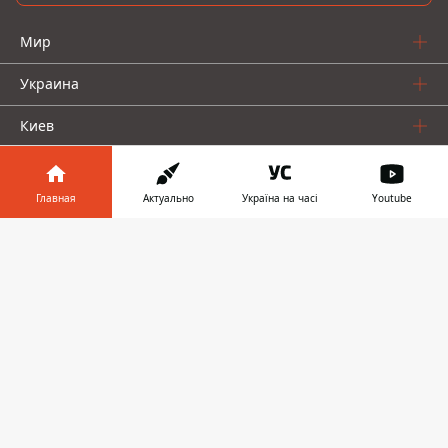
Мир
Украина
Киев
Регионы
Главная
Актуально
Україна на часі
Youtube
Деньги
Информатор в
Скачать
Шоу-биз
телефоне
👉
Жизнь
О нас