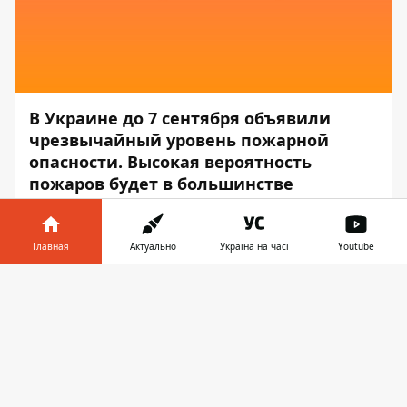
В Украине до 7 сентября объявили
чрезвычайный уровень пожарной
опасности. Высокая вероятность
пожаров будет в большинстве
регионов.
Об этом сообщает
Информатор
со
Главная
Актуально
Україна на часі
Youtube
ссылкой на пресс-центр
Государственной
Информатор в
службы по чрезвычайным ситуациям
.
Скачать
телефоне
👉
«По данным Укргидрометцентра, 6-7
сентября в южной части, восточных,
центральных областях и большинстве
районов Сумской области чрезвычайный