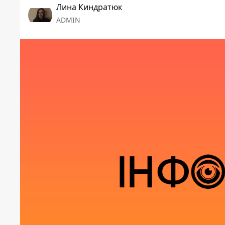
Лина Киндратюк
ADMIN