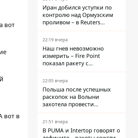
Иран добился уступки по
контролю над Ормузским
проливом – в Reuters
а вот
раскрыли детали
22:19 вчера
Наш гнев невозможно
ие
измерить – Fire Point
показал ракету с
загадочной отметкой 723
ей
22:05 вчера
Польша после успешных
раскопок на Волыни
захотела провести
эксгумацию в новых местах
 А вот в
21:51 вчера
В PUMA и Intertop говорят о
дефиците – ракеты сожгли