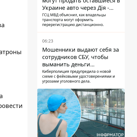
могут продать оставшиеся в
Украине авто через Дія -
МВД
ГСЦ МВД объяснил, как владельцы
транспорта могут оформить
ва
перерегистрацию дистанционно.
06:23
Мошенники выдают себя за
патроны
сотрудников СБУ, чтобы
выманить деньги
украинцев
Киберполиция предупредила о новой
схеме с фейковыми удостоверениями и
угрозами уголовного дела.
а
Провести