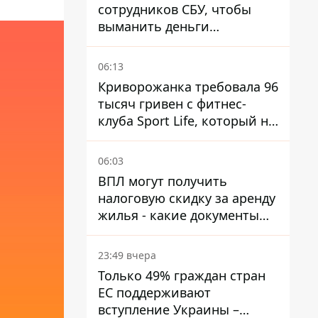
сотрудников СБУ, чтобы
выманить деньги
украинцев
06:13
Криворожанка требовала 96
тысяч гривен с фитнес-
клуба Sport Life, который не
пускал ее в бассейн без
медицинской справки –
06:03
решение суда
ВПЛ могут получить
налоговую скидку за аренду
жилья - какие документы
подать
23:49 вчера
Только 49% граждан стран
ЕС поддерживают
вступление Украины –