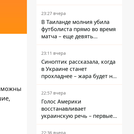
результаты опроса
23:27 вчера
В Таиланде молния убила
футболиста прямо во время
матча – еще девять
пострадали
23:11 вчера
Синоптик рассказала, когда
в Украине станет
прохладнее – жара будет не
долго
озможны
22:57 вчера
шие,
Голос Америки
восстанавливает
украинскую речь – первые
эфиры ожидаются на
следующей неделе
22:36 вчера