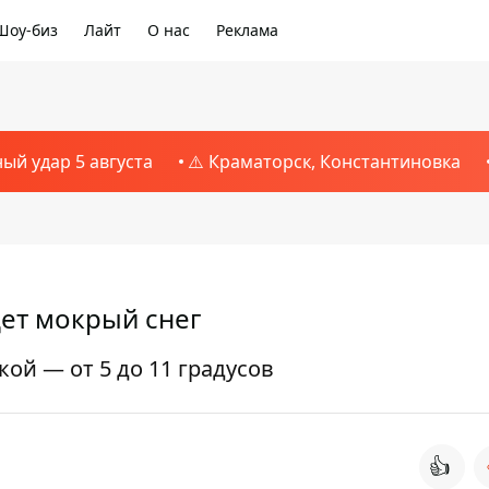
Шоу-биз
Лайт
О нас
Реклама
ный удар 5 августа
⚠️ Краматорск, Константиновка
дет мокрый снег
ой — от 5 до 11 градусов
👍