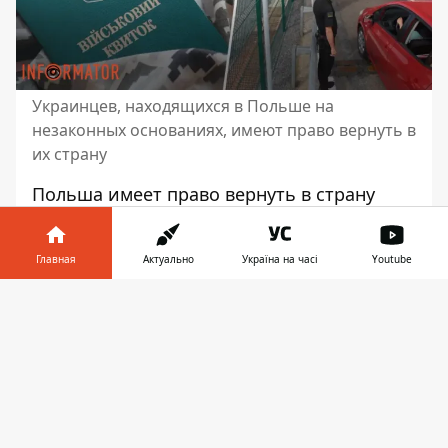
Украинцев, находящихся в Польше на
незаконных основаниях, имеют право вернуть в
их страну
Польша имеет право вернуть в страну
предоставления гражданства только тех
украинцев, которые находятся в стране
Главная
Актуально
Україна на часі
Youtube
незаконно. Поэтому лица, которые
находятся в Польше без какого-либо
Информатор в
Скачать
статуса, должны встать на консульский
телефоне
👉
учёт. В других случаях экстрадиция
предусмотрена только для преступников
,
объявленных по определению суда во
всеукраинский и международный розыск.