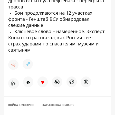
дронов вспыхнула нефтебаза - перекрыта
трасса
Бои продолжаются на 12 участках
фронта - Генштаб ВСУ обнародовал
свежие данные
Ключевое слово – намеренное. Эксперт
Копытько рассказал, как Россия сеет
страх ударами по спасателям, музеям и
святыням
♥
🔥
😭
😆
😡
👍
ВОЙНА В УКРАИНЕ
ХАРЬКОВСКАЯ ОБЛАСТЬ