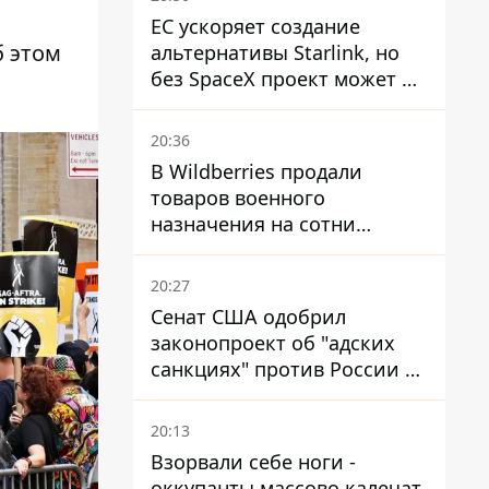
ЕС ускоряет создание
 этом
альтернативы Starlink, но
без SpaceX проект может не
обойтись
20:36
В Wildberries продали
товаров военного
назначения на сотни
миллионов, но удары ВСУ
изменили ситуацию
20:27
Сенат США одобрил
законопроект об "адских
санкциях" против России и
Ирана
20:13
Взорвали себе ноги -
оккупанты массово калечат