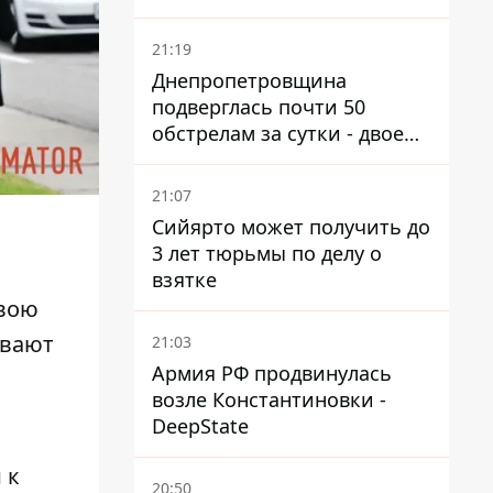
21:19
Днепропетровщина
подверглась почти 50
обстрелам за сутки - двое
погибших, шесть
пострадавших
21:07
Сийярто может получить до
3 лет тюрьмы по делу о
взятке
свою
ывают
21:03
Армия РФ продвинулась
возле Константиновки -
DeepState
 к
20:50