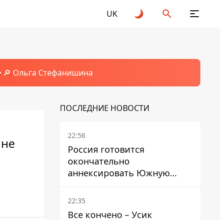
UK
🔎 Ольга Стефанишина
ПОСЛЕДНИЕ НОВОСТИ
22:56
 не
Россия готовится
окончательно
аннексировать Южную
о
Осетию – страны НАТО
обеспокоены
22:35
Все кончено – Усик