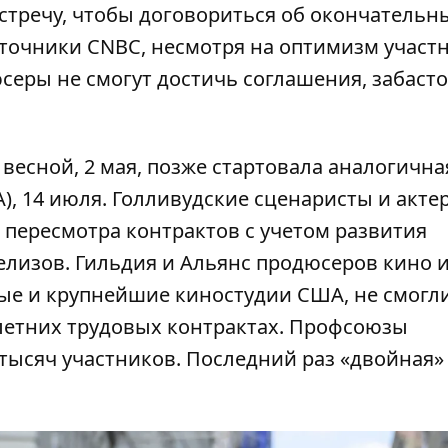
стречу, чтобы договориться об окончательн
сточники CNBC, несмотря на оптимизм участ
серы не смогут достичь соглашения, забаст
весной, 2 мая, позже стартовала аналогична
A), 14 июля. Голливудские сценаристы и акте
 пересмотра контрактов с учетом развития
лизов. Гильдия и Альянс продюсеров кино 
ые и крупнейшие киностудии США, не смогл
летних трудовых контрактах. Профсоюзы
тысяч участников. Последний раз «двойная»