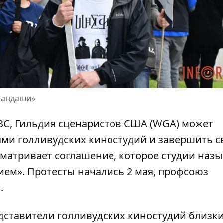
арандаши»
BC, Гильдия сценаристов США (WGA) может
лями
голливудских
киностудий и завершить 
сматривает соглашение, которое студии наз
ем». Протесты начались 2 мая, профсоюз
.
дставители голливудских киностудий
близки