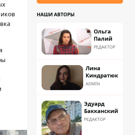
ых
ников
НАШИ АВТОРЫ
овка
Ольга
Палий
РЕДАКТОР
я
ры
Лина
Киндратюк
и
ADMIN
и
Эдуард
Бакканский
РЕДАКТОР