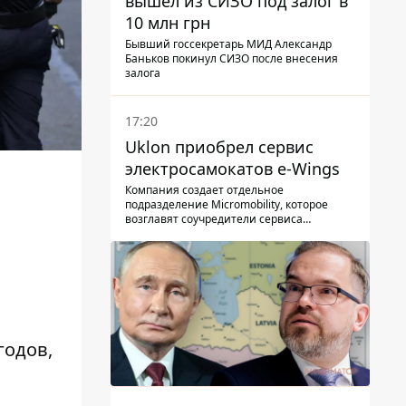
вышел из СИЗО под залог в
10 млн грн
Бывший госсекретарь МИД Александр
Баньков покинул СИЗО после внесения
залога
17:20
Uklon приобрел сервис
электросамокатов e-Wings
Компания создает отдельное
подразделение Micromobility, которое
возглавят соучредители сервиса
самокатов.
годов
,