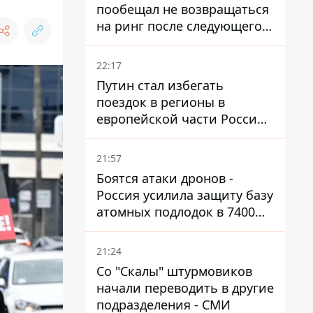
пообещал не возвращаться
на ринг после следующего
боя
22:17
Путин стал избегать
поездок в регионы в
европейской части России,
куда регулярно долетают
дроны
21:57
Боятся атаки дронов -
Россия усилила защиту базу
атомных подлодок в 7400
км от Украины
21:24
Со "Скалы" штурмовиков
начали переводить в другие
подразделения - СМИ