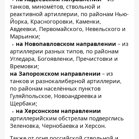
танков, миномётов, ствольной и
реактивной артиллерии, по районам Нью-
Йорка, Красногоровки, Каменки,
Авдеевки, Первомайского, Невельского и
Марьинки;
на Новопавловском направлении
– из
артиллерии разных типов, по районам
Угледара, Богоявленки, Пречистовки и
Времовки;
на Запорожском направлении
– из
танков и разнокалиберной артиллерии,
по районам населённых пунктов
Гуляйпольское, Новоандреевка и
Щербаки;
на Херсонском направлении
артиллерийским обстрелам подверглись
Зеленовка, Чернобаевка и Херсон.
Также от огня российской ствольной и