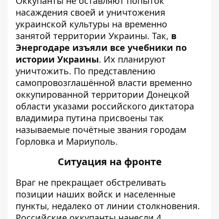
Оккупанты не оставляют попыток
насаждения своей и уничтожения
украинской культуры на временно
занятой территории Украины. Так,
в
Энергодаре изъяли все учебники по
истории Украины
. Их планируют
уничтожить. По представлению
самопровозглашённой власти временно
оккупированной территории Донецкой
области указами российского диктатора
владимира путина присвоены так
называемые почётные звания городам
Горловка и Мариуполь.
Ситуация на фронте
Враг не прекращает обстреливать
позиции наших войск и населенные
пункты, недалеко от линии столкновения.
Российские оккупанты нанесли 4