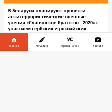
В Беларуси планируют провести
антитеррористические военные
учения
«
Славянское братство - 2020
»
с
участием сербских и российских
военных. Они запланированы на
середину сентября.
Главная
Актуально
Україна на часі
Youtube
Об этом сообщает
Информатор
со
Информатор в
ссылкой на Минобороны Беларуси.
Скачать
телефоне
👉
Участники военных учений прибудут в
страну с 10 по 15 сентября. В учениях
примут участие подразделения
Вооруженных сил Беларуси, России и
Сербии, которые составят
многонациональную тактическую группу.
«На учениях военнослужащие отработают