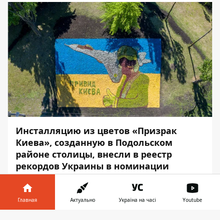
Инсталляцию из цветов «Призрак
Киева», созданную в Подольском
районе столицы, внесли в реестр
рекордов Украины в номинации
«Самая большая цветочно-
патриотическая композиция».
Главная
Актуально
Україна на часі
Youtube
Об этом
сообщил
мэр столицы Виталий