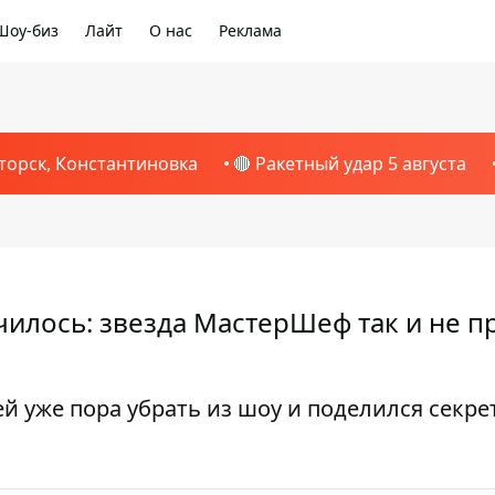
Шоу-биз
Лайт
О нас
Реклама
торск, Константиновка
🔴 Ракетный удар 5 августа
чилось: звезда МастерШеф так и не п
й уже пора убрать из шоу и поделился секре