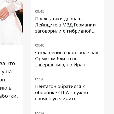
избегать участков с
пробками
09:45
После атаки дрона в
Лейпциге в МВД Германии
заговорили о гибридной
войне – мы ежедневно цель
09:40
Соглашение о контроле над
Ормузом близко к
за что
завершению, но Иран
выдвинул новые
ну на
требования – СМИ
 он
09:26
раскрыли подробности
Пентагон обратился к
тию в
оборонке США – нужно
аботки.
срочно увеличить
производство вооружений
09:14