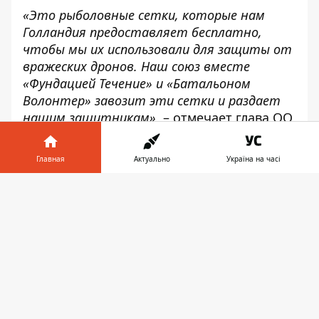
«Это рыболовные сетки, которые нам
Голландия предоставляет бесплатно,
чтобы мы их использовали для защиты от
вражеских дронов. Наш союз вместе
«Фундацией Течение» и «Батальоном
Волонтер» завозит эти сетки и раздает
нашим защитникам»
, – отмечает глава ОО
«Союз предпринимателей теле- и
киноиндустрии» Артем Колюбаев.
Главная
Актуально
Україна на часі
Информатор в
Скачать
телефоне
👉