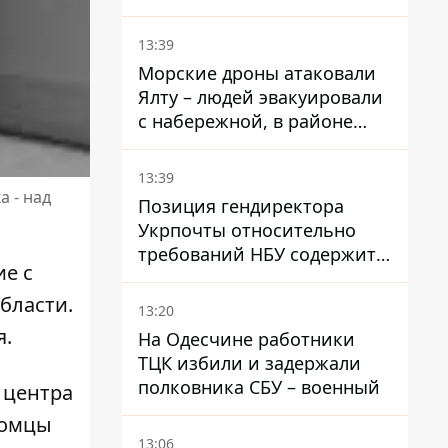
на увольнение властелина
Троещины Бахматова
13:39
Морские дроны атаковали
Ялту – людей эвакуировали
с набережной, в районе
порта сообщают о пожаре
13:39
 - над
Позиция гендиректора
Укрпочты относительно
требований НБУ содержит
е с
серьезные нестыковки –
депутат Ольга Василевская-
бласти
.
13:20
Смаглюк
я.
На Одесчине работники
ТЦК избили и задержали
полковника СБУ – военный
 центра
томцы
13:06