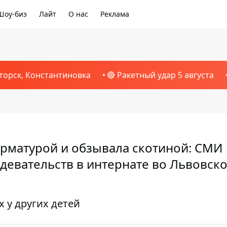
Шоу-биз
Лайт
О нас
Реклама
торск, Константиновка
🔴 Ракетный удар 5 августа
арматурой и обзывала скотиной: СМИ
евательств в интернате во Львовск
 у других детей