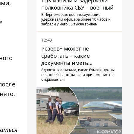
ТЦК избили и задержали
ами,
полковника СБУ – военный
В Черноморске военнослужащие
удерживали офицера более 10 часов и
е
забрали у него 55 тысяч гривен
12:49
Резерв+ может не
сработать – какие
ного
документы иметь
мужчинам, чтобы не
Адвокат рассказала, какие бумаги нужны
военнообязанным, если приложение не
попасть в ТЦК
открывается.
 после
нято,
саться