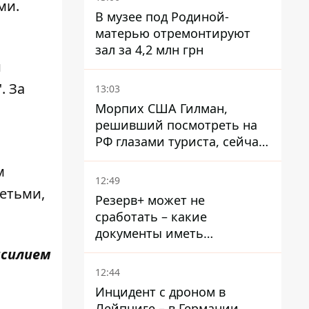
ми.
В музее под Родиной-
матерью отремонтируют
зал за 4,2 млн грн
и
. За
13:03
Морпих США Гилман,
решивший посмотреть на
РФ глазами туриста, сейчас
при смерти в тюрьме, где
м
его пытали и делали
12:49
инъекции
детьми
,
Резерв+ может не
сработать – какие
документы иметь
мужчинам, чтобы не
асилием
попасть в ТЦК
12:44
Инцидент с дроном в
Лейпциге – в Германии