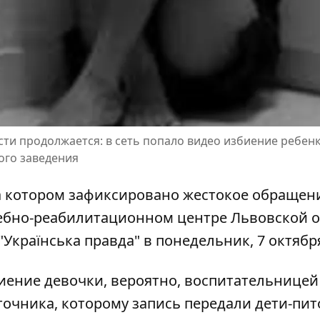
ти продолжается: в сеть попало видео избиение ребенка
ого заведения
а котором зафиксировано жестокое обращени
ебно-реабилитационном центре Львовской о
країнська правда" в понедельник, 7 октябр
иение девочки
, вероятно, воспитательницей
сточника, которому запись передали дети-пи