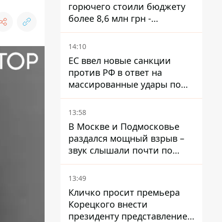
горючего стоили бюджету
более 8,6 млн грн -
предприятие возместило
убытки
14:10
ЕС ввел новые санкции
против РФ в ответ на
массированные удары по
Украине - Каллас раскрыла
детали
13:58
В Москве и Подмосковье
раздался мощный взрыв –
звук слышали почти по
всей области
13:49
Кличко просит премьера
Корецкого внести
президенту представление