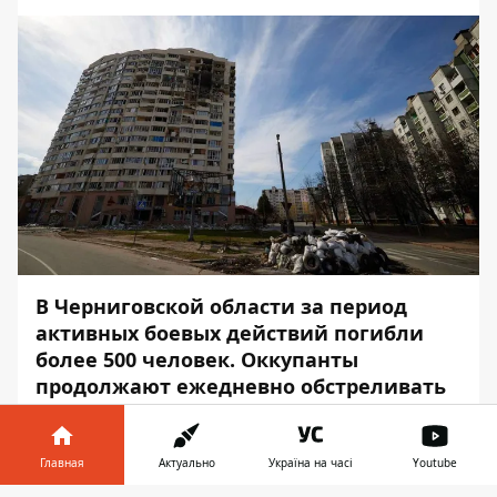
В Черниговской области за период
активных боевых действий погибли
более 500 человек. Оккупанты
продолжают ежедневно обстреливать
из минометов приграничные
территории.
Главная
Актуально
Україна на часі
Youtube
Об этом на брифинге
заявил
глава