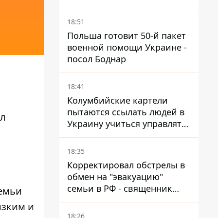
фронте более сложной - Bild
18:51
Польша готовит 50-й пакет
военной помощи Украине -
посол Боднар
18:41
Колумбийские картели
пытаются ссылать людей в
л
Украину учиться управлять
дронами - FT
18:35
Корректировал обстрелы в
обмен на "эвакуацию"
семьи в РФ - священник
семьи
УПЦ МП получил 15 лет
изким и
тюрьмы
18:26