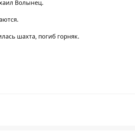
ихаил Волынец.
аются.
лась шахта, погиб горняк.