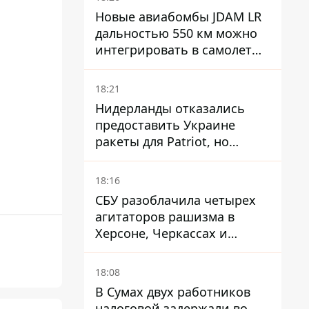
Новые авиабомбы JDAM LR
дальностью 550 км можно
интегрировать в самолеты
ВСУ, но есть нюансы.
18:21
Нидерланды отказались
предоставить Украине
ракеты для Patriot, но
готовы помочь иначе
18:16
СБУ разоблачила четырех
агитаторов рашизма в
Херсоне, Черкассах и
Сумской области
18:08
В Сумах двух работников
налоговой задержали во