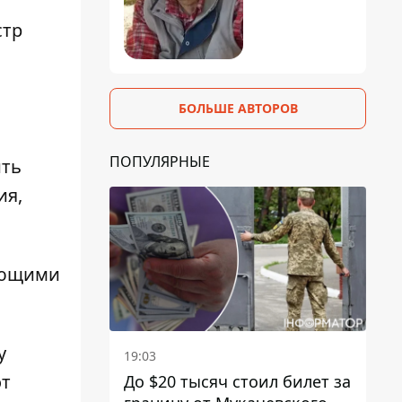
стр
БОЛЬШЕ АВТОРОВ
ПОПУЛЯРНЫЕ
ить
ия,
ующими
у
19:03
от
До $20 тысяч стоил билет за