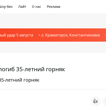
Шоу-биз
Лайт
О нас
Реклама
ный удар 5 августа
⚠️ Краматорск, Константиновка
погиб 35-летний горняк
35-летний горняк
👍