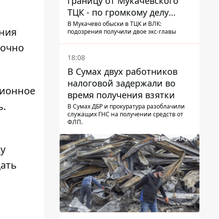
границу от Мукачевского
ТЦК - по громкому делу
первые подозрения
В Мукачево обыски в ТЦК и ВЛК:
ания
подозрения получили двое экс-главы
получили двое бывших
точно
руководителей
18:08
В Сумах двух работников
налоговой задержали во
ционное
время получения взятки
ь.
В Сумах ДБР и прокуратура разоблачили
служащих ГНС на получении средств от
ФЛП.
ду
щать