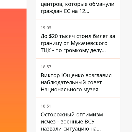
центров, которые обманули
граждан ЕС на 12
миллионов - совместная
операция полиции Украины
19:03
и Чехии
До $20 тысяч стоил билет за
границу от Мукачевского
ТЦК - по громкому делу
первые подозрения
получили двое бывших
18:57
руководителей
Виктор Ющенко возглавил
наблюдательный совет
Национального музея
Голодомора-геноцида – что
известно о должности
18:51
Осторожный оптимизм
исчез - военные ВСУ
назвали ситуацию на