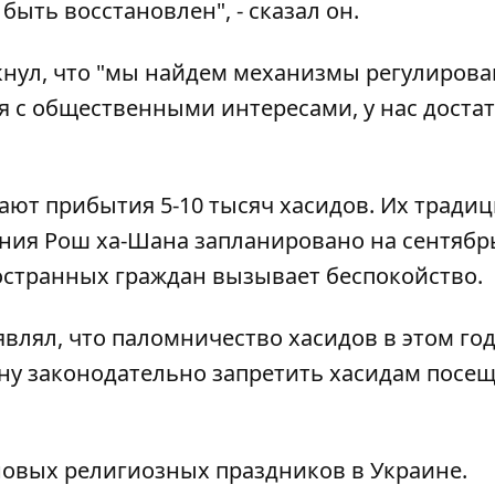
ыть восстановлен", - сказал он.
ркнул, что "мы найдем механизмы регулиров
тся с общественными интересами, у нас доста
дают прибытия 5-10 тысяч хасидов. Их тради
ния Рош ха-Шана запланировано на сентябр
остранных граждан вызывает беспокойство.
являл, что паломничество хасидов в этом го
ину законодательно
запретить хасидам посе
новых религиозных праздников в Украине.