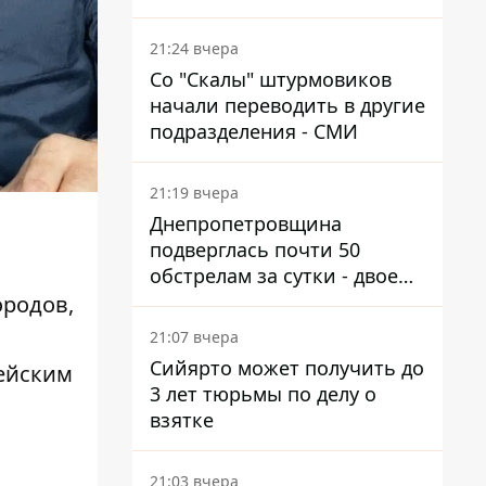
км от Украины
21:24 вчера
Со "Скалы" штурмовиков
начали переводить в другие
подразделения - СМИ
21:19 вчера
Днепропетровщина
подверглась почти 50
обстрелам за сутки - двое
погибших, шесть
ородов,
пострадавших
21:07 вчера
Сийярто может получить до
пейским
3 лет тюрьмы по делу о
взятке
21:03 вчера