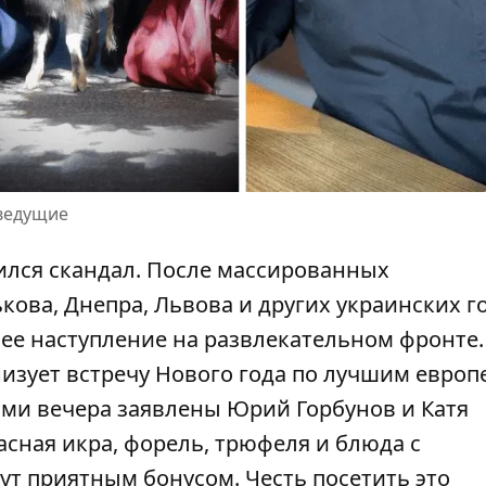
еведущие
зился
скандал
. После массированных
кова, Днепра, Львова и других украинских г
ее наступление на развлекательном фронте.
анизует встречу Нового года по лучшим евро
ми вечера заявлены Юрий Горбунов и Катя
асная икра, форель, трюфеля и блюда с
т приятным бонусом. Честь посетить это