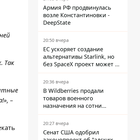
Армия РФ продвинулась
возле Константиновки -
DeepState
,
дней
20:50 вчера
ЕС ускоряет создание
альтернативы Starlink, но
. Так
без SpaceX проект может не
обойтись
20:36 вчера
оятные
В Wildberries продали
товаров военного
!», –
назначения на сотни
миллионов, но удары ВСУ
изменили ситуацию
20:27 вчера
екать
Сенат США одобрил
законопроект об "адских