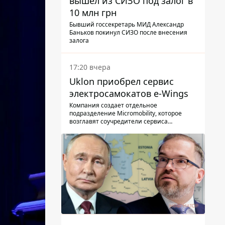
вышел из СИЗО под залог в
10 млн грн
Бывший госсекретарь МИД Александр
Баньков покинул СИЗО после внесения
залога
17:20 вчера
Uklon приобрел сервис
электросамокатов e-Wings
Компания создает отдельное
подразделение Micromobility, которое
возглавят соучредители сервиса
самокатов.