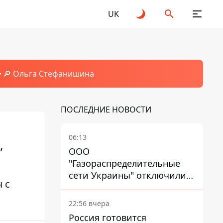
UK
🔎 Ольга Стефанишина
ПОСЛЕДНИЕ НОВОСТИ
06:13
,
ООО
"Газораспределительные
сети Украины" отключили
 с
львовянке газ - что решил
суд
22:56 вчера
Россия готовится