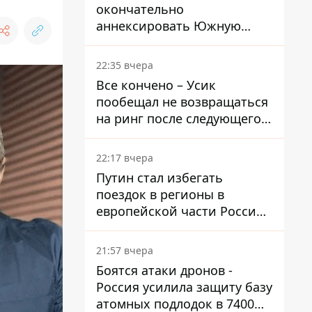
окончательно
аннексировать Южную
Осетию – страны НАТО
обеспокоены
22:35 вчера
Все кончено – Усик
пообещал не возвращаться
на ринг после следующего
боя
22:17 вчера
Путин стал избегать
поездок в регионы в
европейской части России,
куда регулярно долетают
дроны
21:57 вчера
Боятся атаки дронов -
Россия усилила защиту базу
атомных подлодок в 7400