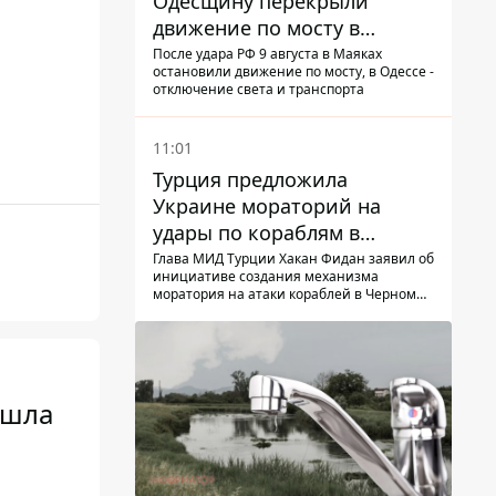
Одесщину перекрыли
движение по мосту в
Маяках - подробности от
После удара РФ 9 августа в Маяках
остановили движение по мосту, в Одессе -
ГНСУ
отключение света и транспорта
11:01
Турция предложила
Украине мораторий на
удары по кораблям в
Черном море
Глава МИД Турции Хакан Фидан заявил об
инициативе создания механизма
моратория на атаки кораблей в Черном
море
ышла