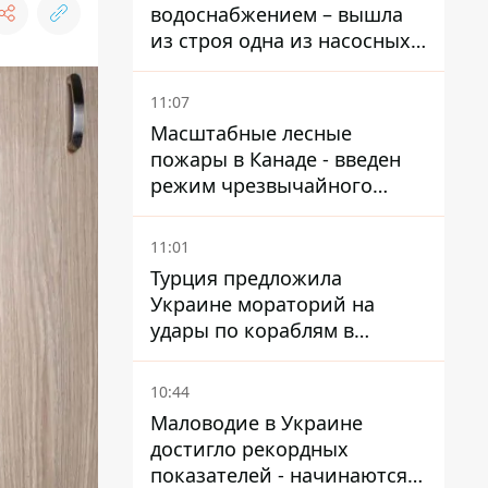
водоснабжением – вышла
из строя одна из насосных
станций
11:07
Масштабные лесные
пожары в Канаде - введен
режим чрезвычайного
положения, выехали более
20 тысяч человек
11:01
Турция предложила
Украине мораторий на
удары по кораблям в
Черном море
10:44
Маловодие в Украине
достигло рекордных
показателей - начинаются