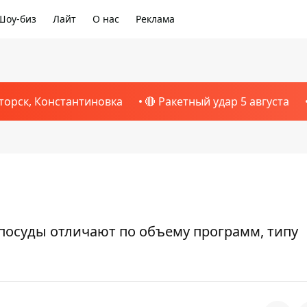
Шоу-биз
Лайт
О нас
Реклама
торск, Константиновка
🔴 Ракетный удар 5 августа
посуды отличают по объему программ, типу