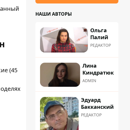
ранный
НАШИ АВТОРЫ
Ольга
Палий
н
РЕДАКТОР
Лина
ие (45
Киндратюк
ADMIN
моделях
Эдуард
Бакканский
РЕДАКТОР