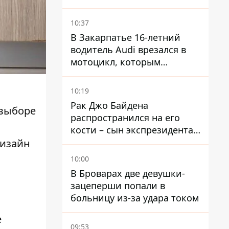
ограничения
водоснабжения
10:37
В Закарпатье 16-летний
водитель Audi врезался в
мотоцикл, которым
управлял 10-летний
мальчик
10:19
Рак Джо Байдена
 выборе
распространился на его
кости – сын экспрезидента
США рассказал, что болезнь
дизайн
отца прогрессирует
10:00
В Броварах две девушки-
зацеперши попали в
больницу из-за удара током
е
09:53