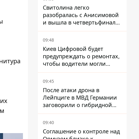
Свитолина легко
разобралась с Анисимовой
ы
и вышла в четвертьфинал
турнира в Торонто
09:48
Киев Цифровой будет
предупреждать о ремонтах,
нитура
чтобы водители могли
избегать участков с
пробками
09:45
После атаки дрона в
Лейпциге в МВД Германии
ких
заговорили о гибридной
ым
войне – мы ежедневно цель
09:40
Соглашение о контроле над
Ормузом близко к