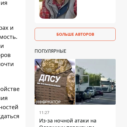
ния
рах и
БОЛЬШЕ АВТОРОВ
мость.
ми
ПОПУЛЯРНЫЕ
оров
почти
ойстве
ния
ностей
11:27
ждаться
Из-за ночной атаки на