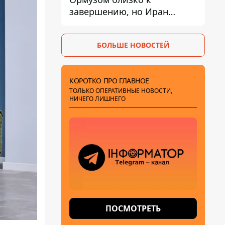
завершению, но Иран
выдвинул новые
требования – СМИ
БОЛЬШЕ НОВОСТЕЙ
раскрыли подробности
КОРОТКО ПРО ГЛАВНОЕ
ТОЛЬКО ОПЕРАТИВНЫЕ НОВОСТИ,
НИЧЕГО ЛИШНЕГО
ПОСМОТРЕТЬ