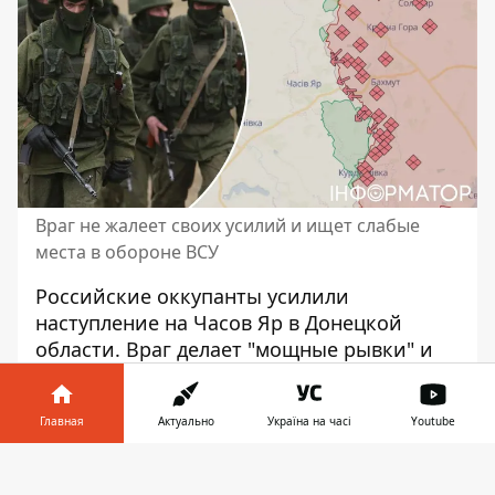
Враг не жалеет своих усилий и ищет слабые
места в обороне ВСУ
Российские оккупанты
усилили
наступление на Часов Яр
в Донецкой
области. Враг делает "мощные рывки" и
не жалеет сил для штурмов. Однако ВСУ к
обороне Временного Яра готовились
Главная
Актуально
Україна на часі
Youtube
давно, вблизи населенного пункта
возведено несколько кругов обороны.
Информатор в
Скачать
телефоне
👉