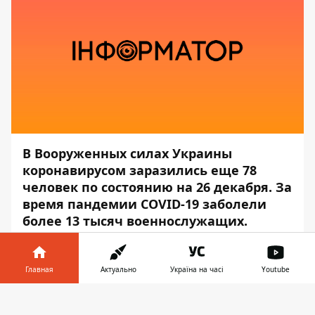
В Вооруженных силах Украины
коронавирусом заразились еще 78
человек по состоянию на 26 декабря. За
время пандемии COVID-19 заболели
более 13 тысяч военнослужащих.
Об этом сообщает
Информатор
со
ссылкой на пресс-службу
Министерства
Главная
Актуально
Україна на часі
Youtube
обороны Украины
.
Информатор в
Скачать
Так, на сегодняшний день в армии