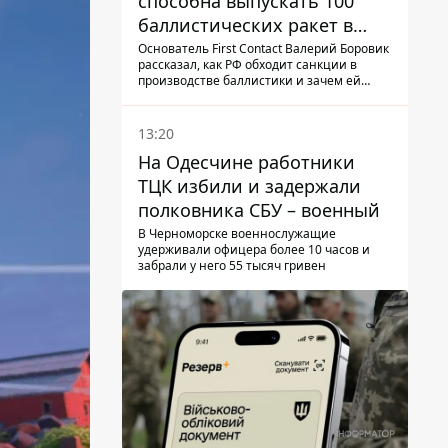
способна выпускать 100
баллистических ракет в
месяц и что с этим делать
Основатель First Contact Валерий Боровик
рассказал, как РФ обходит санкции в
производстве баллистики и зачем ей
ракеты КНДР
13:20
На Одесчине работники
ТЦК избили и задержали
полковника СБУ – военный
В Черноморске военнослужащие
удерживали офицера более 10 часов и
забрали у него 55 тысяч гривен