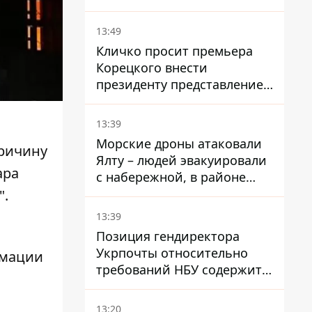
всей области
13:49
Кличко просит премьера
Корецкого внести
президенту представление
на увольнение властелина
Троещины Бахматова
13:39
Морские дроны атаковали
причину
Ялту – людей эвакуировали
ара
с набережной, в районе
порта сообщают о пожаре
".
13:39
ю
Позиция гендиректора
Укрпочты относительно
рмации
требований НБУ содержит
серьезные нестыковки –
депутат Ольга Василевская-
13:20