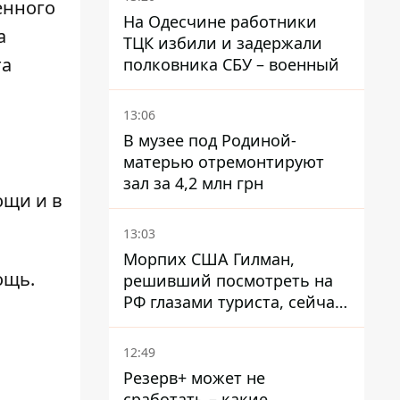
енного
Смаглюк
На Одесчине работники
а
ТЦК избили и задержали
та
полковника СБУ – военный
13:06
В музее под Родиной-
матерью отремонтируют
зал за 4,2 млн грн
ощи и в
13:03
Морпих США Гилман,
ощь.
решивший посмотреть на
РФ глазами туриста, сейчас
при смерти в тюрьме, где
его пытали и делали
12:49
инъекции
Резерв+ может не
сработать – какие