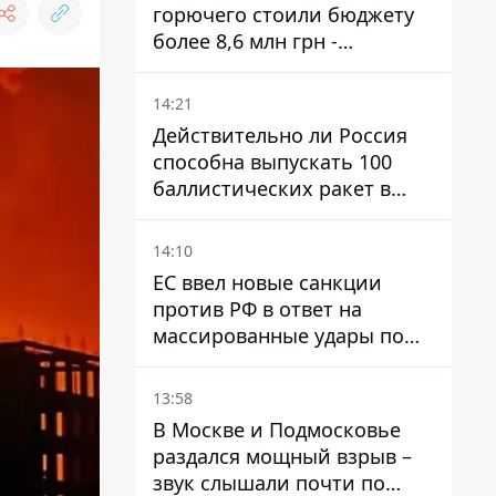
горючего стоили бюджету
более 8,6 млн грн -
предприятие возместило
убытки
14:21
Действительно ли Россия
способна выпускать 100
баллистических ракет в
месяц и что с этим делать
14:10
ЕС ввел новые санкции
против РФ в ответ на
массированные удары по
Украине - Каллас раскрыла
детали
13:58
В Москве и Подмосковье
раздался мощный взрыв –
звук слышали почти по