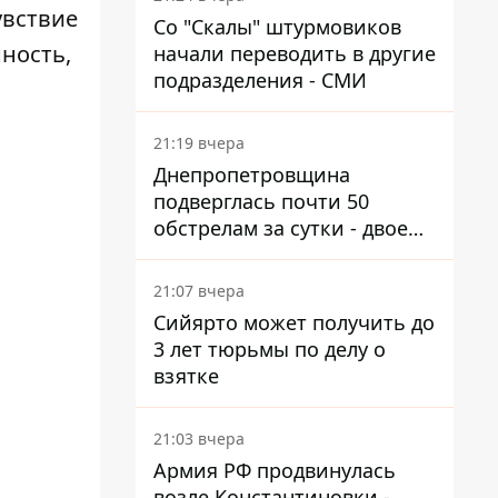
увствие
Со "Скалы" штурмовиков
ность,
начали переводить в другие
подразделения - СМИ
21:19 вчера
Днепропетровщина
подверглась почти 50
обстрелам за сутки - двое
погибших, шесть
пострадавших
21:07 вчера
Сийярто может получить до
3 лет тюрьмы по делу о
взятке
21:03 вчера
Армия РФ продвинулась
возле Константиновки -