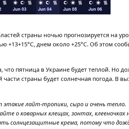
бластей страны ночью прогнозируется на ур
чью +13+15°С, днем ​​около +25°С. Об этом
сооб
, что пятница в Украине будет теплой. Но д
ой части страны будет солнечная погода. В в
ут этакие лайт-тропики, сыро и очень тепло.
йте о коварных клещах, зонтах, клееночках 
упать солнцезащитные крема, потому что дож