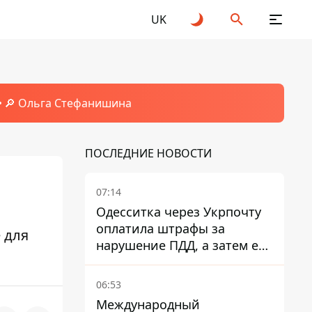
UK
🔎 Ольга Стефанишина
ПОСЛЕДНИЕ НОВОСТИ
07:14
Одесситка через Укрпочту
оплатила штрафы за
 для
нарушение ПДД, а затем ее
счета заблокировали - в
чем причина и что решил
06:53
суд
Международный