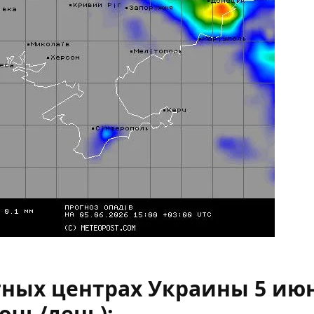
тных центрах Украины 5 ию
ночь/день):