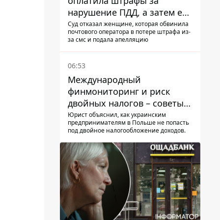
оплатила штрафы за
нарушение ПДД, а затем ее
счета заблокировали - в
Суд отказал женщине, которая обвинила
почтового оператора в потере штрафа из-
чем причина и что решил
за смс и подала апелляцию
суд
06:53
Международный
финмониторинг и риск
двойных налогов – советы
украинцам в Польше
Юрист объяснил, как украинским
предпринимателям в Польше не попасть
под двойное налогообложение доходов.