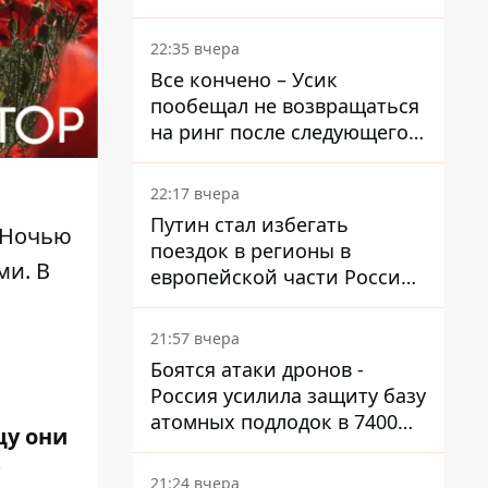
Осетию – страны НАТО
обеспокоены
22:35 вчера
Все кончено – Усик
пообещал не возвращаться
на ринг после следующего
боя
22:17 вчера
Путин стал избегать
. Ночью
поездок в регионы в
ми. В
европейской части России,
куда регулярно долетают
дроны
21:57 вчера
Боятся атаки дронов -
Россия усилила защиту базу
атомных подлодок в 7400
цу они
км от Украины
т
21:24 вчера