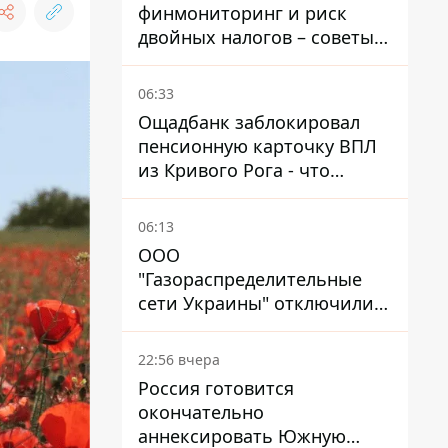
финмониторинг и риск
двойных налогов – советы
украинцам в Польше
06:33
Ощадбанк заблокировал
пенсионную карточку ВПЛ
из Кривого Рога - что
решил суд
06:13
ООО
"Газораспределительные
сети Украины" отключили
львовянке газ - что решил
суд
22:56 вчера
Россия готовится
окончательно
аннексировать Южную