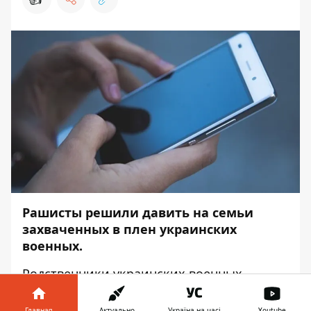
Рашисты решили давить на семьи
захваченных в плен украинских
военных.
Родственники украинских военных
начали получать подозрительные звонки
от оккупантов. По
данным
ВМС ВСУ, также
Главная
Актуально
Україна на часі
Youtube