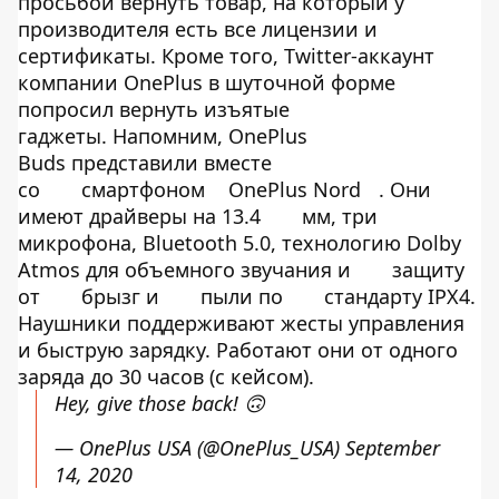
просьбой вернуть товар, на который у
производителя есть все лицензии и
сертификаты. Кроме того, Twitter-аккаунт
компании OnePlus в шуточной форме
попросил вернуть изъятые
гаджеты. Напомним, OnePlus
Buds представили вместе
со
смартфоном
OnePlus Nord
. Они
имеют драйверы на 13.4
мм, три
микрофона, Bluetooth 5.0, технологию Dolby
Atmos для объемного звучания и
защиту
от
брызг и
пыли по
стандарту IPX4.
Наушники поддерживают жесты управления
и быструю зарядку. Работают они от одного
заряда до 30 часов (с кейсом).
Hey, give those back! 🙃
— OnePlus USA (@OnePlus_USA)
September
14, 2020