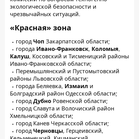
экологической безопасности и
чрезвычайных ситуаций.
«
Красная
»
зона
город
Чоп
Закарпатской области;
города
Ивано-Франковск
,
Коломыя
,
Калуш
, Косовский и Тисменицкий районы
Ивано-Франковской области;
Перемышлянский и Пустомытовский
районы Львовской области;
города Беляевка,
Измаил
и
Болградский район Одесской области;
город
Дубно
Ровенской области;
город Славута и Волочиский район
Хмельницкой области;
город Канев Черкасской области;
город
Черновцы
, Герцеивский,
Кельменецкий, Кицманский,