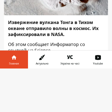
Извержение вулкана Тонга в Тихом
океане отправило волны в космос. Их
зафиксировали в NASA.
Об этом сообщает
Информатор
со
ссылкой на
Science
.
Главная
Актуально
Україна на часі
Youtube
Информатор в
Скачать
телефоне
👉
Play