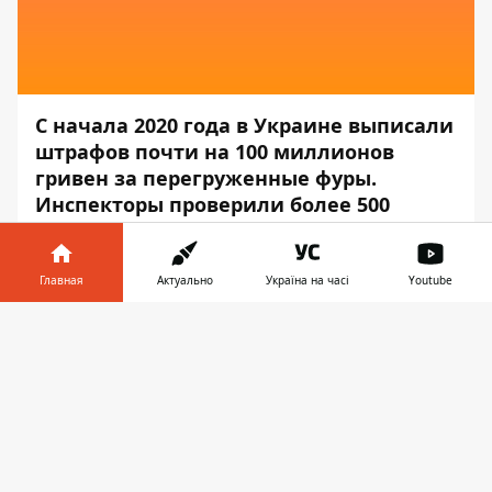
С начала 2020 года в Украине выписали
штрафов почти на 100 миллионов
гривен за перегруженные фуры.
Инспекторы проверили более 500
тысяч транспортных средств.
Об этом сообщает
Информатор
со
Главная
Актуально
Україна на часі
Youtube
ссылкой на пресс-службу
Информатор в
«Укртрансбезопасности»
.
Скачать
телефоне
👉
«В течение января-сентября 2020 года
инспекторы в сотрудничестве с
Нацполицией проверили более 500 тысяч
транспортных средств, составили около
10,5 тысяч актов нарушений габаритно-