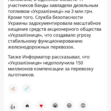
участников банды завладели дизельным
топливом
«Укрзалізниці» на 3 млн грн.
Кроме того, Служба безопасности
Украины задокументировала
масштабное
хищение средств акционерного общества
«Укрзалізниця»
, что создавало угрозу
стабильному функционированию
железнодорожных перевозок.
Также
Информатор
рассказывал, что
«Укрзалізниця»
недополучила 150
миллионов компенсации
за перевозку
льготников.
♥
🔥
😭
😆
😡
👍