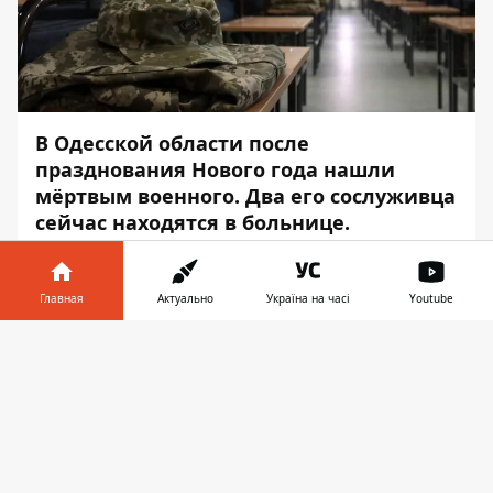
В Одесской области после
празднования Нового года нашли
мёртвым военного. Два его сослуживца
сейчас находятся в больнице.
Об этом сообщает
Информатор
со
ссылкой на
Одесскую
Главная
Актуально
Україна на часі
Youtube
специализированную прокуратуру в
Информатор в
военной и оборонной сфере
.
Скачать
телефоне
👉
Командование устроило празднование на
территории воинской части.
«После этого трое военнослужащих-
контрактников пришли в общежитие,