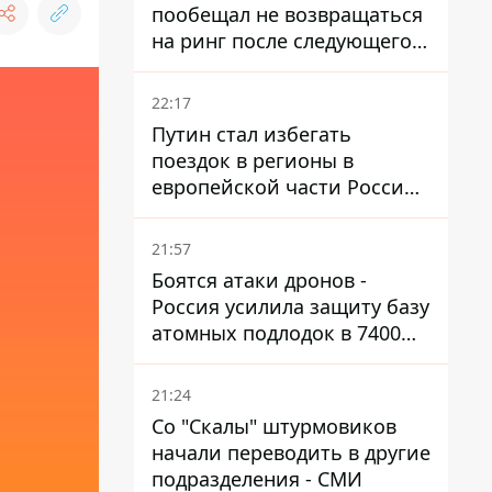
пообещал не возвращаться
на ринг после следующего
боя
22:17
Путин стал избегать
поездок в регионы в
европейской части России,
куда регулярно долетают
дроны
21:57
Боятся атаки дронов -
Россия усилила защиту базу
атомных подлодок в 7400
км от Украины
21:24
Со "Скалы" штурмовиков
начали переводить в другие
подразделения - СМИ