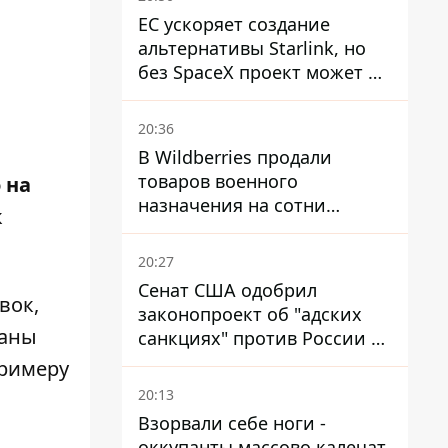
ЕС ускоряет создание
альтернативы Starlink, но
без SpaceX проект может не
обойтись
20:36
В Wildberries продали
товаров военного
 на
назначения на сотни
к
миллионов, но удары ВСУ
изменили ситуацию
20:27
Сенат США одобрил
вок,
законопроект об "адских
ваны
санкциях" против России и
Ирана
примеру
20:13
Взорвали себе ноги -
оккупанты массово калечат