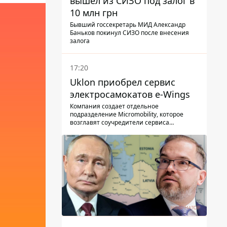
вышел из СИЗО под залог в
10 млн грн
Бывший госсекретарь МИД Александр
Баньков покинул СИЗО после внесения
залога
17:20
Uklon приобрел сервис
электросамокатов e-Wings
Компания создает отдельное
подразделение Micromobility, которое
возглавят соучредители сервиса
самокатов.