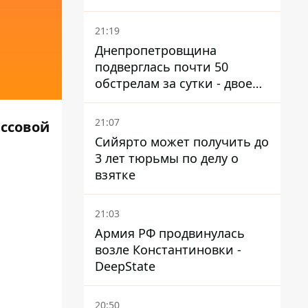
21:19
Днепропетровщина
подверглась почти 50
обстрелам за сутки - двое
погибших, шесть
пострадавших
21:07
ссовой
Сийярто может получить до
3 лет тюрьмы по делу о
взятке
21:03
Армия РФ продвинулась
возле Константиновки -
DeepState
20:50