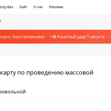
Шоу-биз
Лайт
О нас
Реклама
0
торск, Константиновка
🔴 Ракетный удар 5 августа
карту по проведению массовой
бровольной