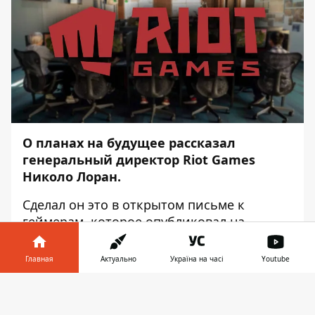
О планах на будущее рассказал
генеральный директор Riot Games
Николо Лоран.
Сделал он это в открытом письме к
геймерам, которое опубликовал на
официальном
сайте студии
, – передаёт
Информатор
.
Главная
Актуально
Україна на часі
Youtube
В частности, в своём обращении Николо
Информатор в
Скачать
сосредоточился на развитии компании,
телефоне
👉