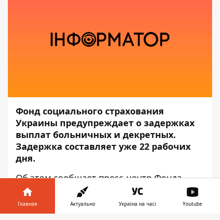
Фонд социального страхования
Украины предупреждает о задержках
выплат больничных и декретных.
Задержка составляет уже 22 рабочих
дня.
Об этом сообщает пресс-центр
Фонда
социального страхования Украины
, —
передаёт
Информатор
.
Главная
Актуально
Україна на часі
Youtube