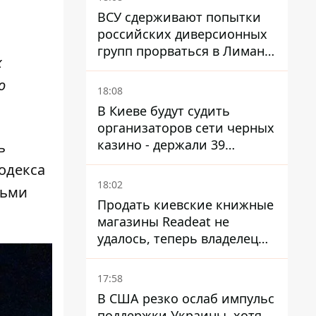
ВСУ сдерживают попытки
российских диверсионных
групп прорваться в Лиман -
х
Трегубов
о
18:08
В Киеве будут судить
организаторов сети черных
казино - держали 39
ь
заведений
кодекса
18:02
сьми
Продать киевские книжные
магазины Readeat не
удалось, теперь владелец
их просто закроет
17:58
В США резко ослаб импульс
поддержки Украины. хотя