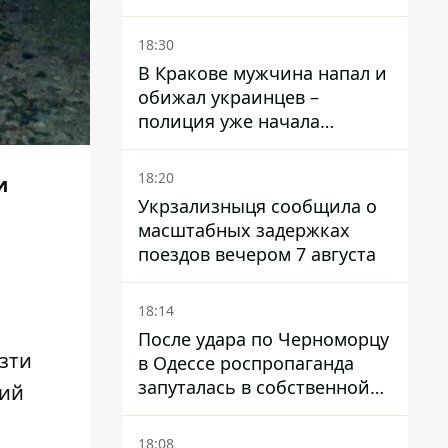
40 тысяч гривен
18:30
В Кракове мужчина напал и
обижал украинцев –
полиция уже начала
расследование
18:20
и
Укрзализныця сообщила о
масштабных задержках
поездов вечером 7 августа
18:14
После удара по Черноморцу
езти
в Одессе роспропаганда
запуталась в собственной
кий
лжи
18:08