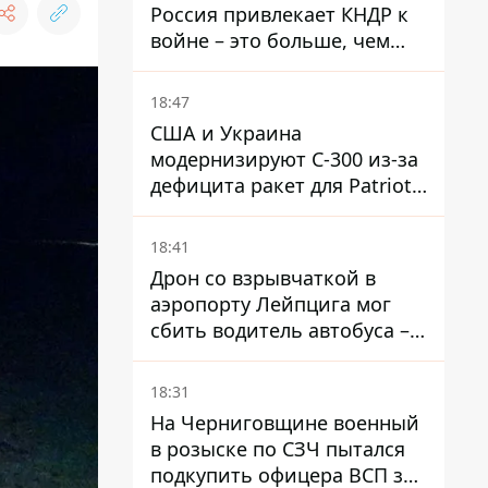
Россия привлекает КНДР к
войне – это больше, чем
ракеты
18:47
США и Украина
модернизируют С-300 из-за
дефицита ракет для Patriot -
СМИ
18:41
Дрон со взрывчаткой в ​​
аэропорту Лейпцига мог
сбить водитель автобуса –
Welt
18:31
На Черниговщине военный
в розыске по СЗЧ пытался
подкупить офицера ВСП за