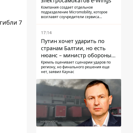
электросамокатов e-Wings
Компания создает отдельное
подразделение Micromobility, которое
возглавят соучредители сервиса
гибли 7
самокатов.
17:14
Путин хочет ударить по
странам Балтии, но есть
,
нюанс – министр обороны
Литвы сделал заявление
Кремль оценивает сценарии ударов по
региону, но финального решения еще
нет, заявил Каунас