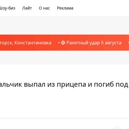
Шоу-биз
Лайт
О нас
Реклама
торск, Константиновка
🔴 Ракетный удар 5 августа
альчик выпал из прицепа и погиб под