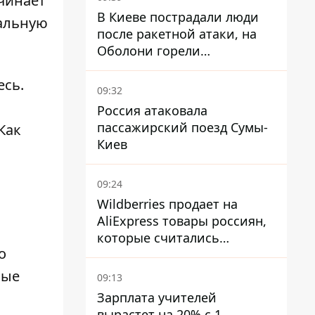
ачинает
В Киеве пострадали люди
иальную
после ракетной атаки, на
Оболони горели
резервуары с топливом
есь.
09:32
Россия атаковала
пассажирский поезд Сумы-
Как
Киев
09:24
Wildberries продает на
AliExpress товары россиян,
которые считались
о
уничтоженными на складах
ные
09:13
Зарплата учителей
вырастет на 20% с 1