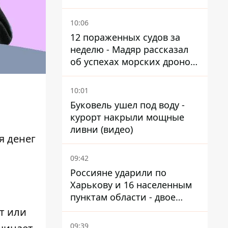
Мариуполь, а местных
оставляют без жилья
10:06
12 пораженных судов за
неделю - Мадяр рассказал
об успехах морских дронов
в Черном и Азовском морях
10:01
Буковель ушел под воду -
курорт накрыли мощные
ливни (видео)
я денег
09:42
Россияне ударили по
Харькову и 16 населенным
пунктам области - двое
погибших
т или
09:39