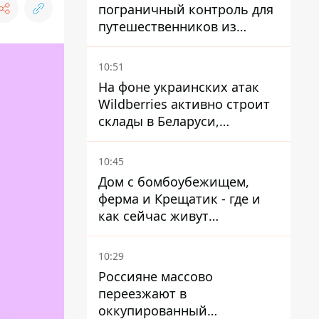
пограничный контроль для
путешественников из
Италии из-за
миграционного конфликта
10:51
На фоне украинских атак
Wildberries активно строит
склады в Беларуси,
Казахстане, Узбекистане
10:45
Дом с бомбоубежищем,
ферма и Крещатик - где и
как сейчас живут
украинские знаменитости
10:29
Россияне массово
переезжают в
оккупированный