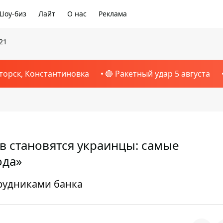
Шоу-биз
Лайт
О нас
Реклама
21
торск, Константиновка
🔴 Ракетный удар 5 августа
 становятся украинцы: самые
ода»
рудниками банка