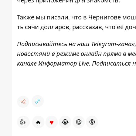
через приложения для знакомств.
Также мы писали, что в Чернигове мо
тысячи долларов,
рассказав, что её до
Подписывайтесь на наш
Telegram-канал
новостями в режиме онлайн прямо в ме
канале
Информатор Live
. Подписаться н
♥
👍
🔥
😭
😆
😡