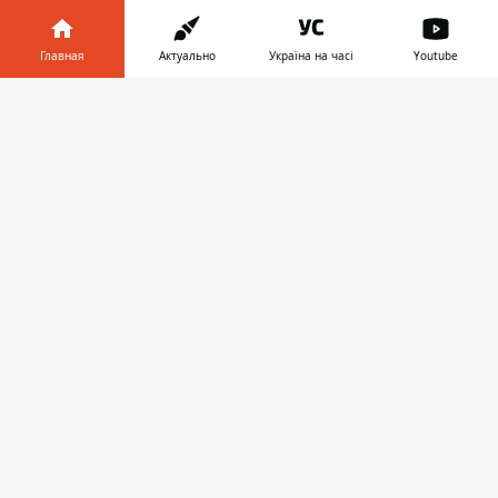
♥
🔥
😭
😆
😡
👍
Главная
Актуально
Україна на часі
Youtube
Информатор в
Скачать
ЧЕМПИОНАТ МИРА
телефоне
👉
ПРЕДЛОЖИТЬ НОВОСТЬ
Мир
Украина
Киев