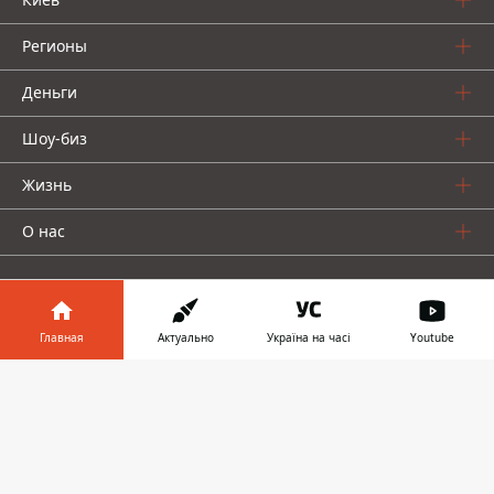
Регионы
Деньги
Шоу-биз
Жизнь
О нас
Главная
Актуально
Україна на часі
Youtube
Информатор в
Информатор проекты
Скачать
телефоне
👉
Столица
Ваши финансы
Авто
Geek
© 2016-2026 Informator