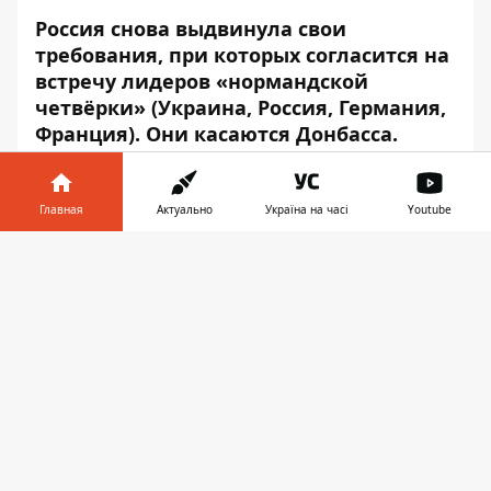
Россия снова выдвинула свои
требования, при которых согласится на
встречу лидеров «нормандской
четвёрки» (Украина, Россия, Германия,
Франция). Они касаются Донбасса.
Об этом сообщил заместитель главы
администрации президента РФ Дмитрий
Главная
Актуально
Україна на часі
Youtube
Козак на
брифинге
26 января, – передаёт
Информатор в
Информатор
.
Скачать
телефоне
👉
«Саммит лидеров «нормандской
четвёрки» будет возможен после того,
как будут согласованы все аспекты
правового статуса Донбасса для того,
чтобы согласовать условия выборов в
регионе», – заявил Козак.
Как писал
Информатор
, Россия