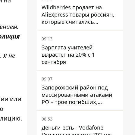
я на
Wildberries продает на
AliExpress товары россиян,
которые считались
ением.
уничтоженными на складах
олиция
09:13
Зарплата учителей
вырастет на 20% с 1
 Я не
сентября
09:07
Запорожский район под
массированными атаками
нии или
РФ – трое погибших,
го
четверо раненых
олицию.
08:53
Деньги есть - Vodafone
Украина выплатит 702 млн