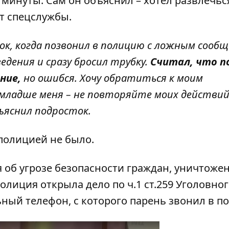
минуты. Сам он объяснил – хотел развлечьс
т спецслужбы.
ок, когда позвонил в полицию с ложным сообщ
ведения и сразу бросил трубку.
Считал, что п
ние,
но ошибся. Хочу обратиться к моим
младше меня – не повторяйте моих действий.
бъяснил подросток.
 полицией не было.
 об угрозе безопасности граждан, уничтоже
лиция открыла дело по ч.1 ст.259 Уголовно
ный телефон, с которого парень звонил в п