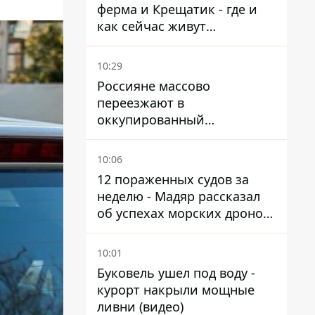
ферма и Крещатик - где и
как сейчас живут
украинские знаменитости
10:29
Россияне массово
переезжают в
оккупированный
Мариуполь, а местных
оставляют без жилья
10:06
12 пораженных судов за
неделю - Мадяр рассказал
об успехах морских дронов
в Черном и Азовском морях
10:01
Буковель ушел под воду -
курорт накрыли мощные
ливни (видео)