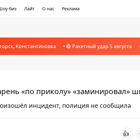
Шоу-биз
Лайт
О нас
Реклама
торск, Константиновка
🔴 Ракетный удар 5 августа
парень «по приколу» «заминировал» ш
роизошёл инцидент, полиция не сообщила
👍