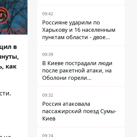
09:42
Россияне ударили по
Харькову и 16 населенным
пунктам области - двое
погибших
щил в
09:39
инуты,
В Киеве пострадали люди
, как
после ракетной атаки, на
Оболони горели
резервуары с топливом
сти.
09:32
Россия атаковала
пассажирский поезд Сумы-
Киев
09:24