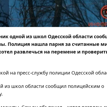
еник одной из школ Одесской области сооб
ы. Полиция нашла парня за считанные м
хотел развлечься на перемене и проверить
лкой на
пресс-службу
полиции Одесской обла
ной из школ области сообщил полицейским о
.