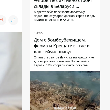
Wildberries активно строит
склады в Беларуси,
Казахстане, Узбекистане
Маркетплейс переносит логистику
подальше от ударов дронов, строя склады
в Минске, Астане и Алматы
10:45
Дом с бомбоубежищем,
ферма и Крещатик - где и
как сейчас живут
украинские знаменитости
От апартаментов Данилка на Крещатике
до загородных поместий Поляковой и
Кароль. СМИ собрали факты о жилье
украинских знаменитостей