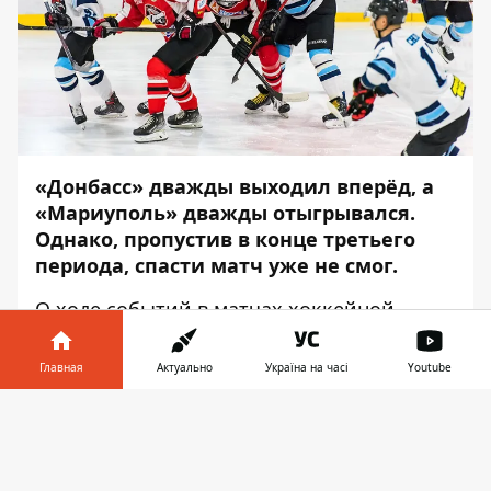
«Донбасс» дважды выходил вперёд, а
«Мариуполь» дважды отыгрывался.
Однако, пропустив в конце третьего
периода, спасти матч уже не смог.
О ходе событий в матчах хоккейной
Суперлиги сообщает
Информатор
, со
ссылкой на
hsl.com.ua
.
Главная
Актуально
Україна на часі
Youtube
В воскресенье, 16 января, состоялся
Информатор в
Скачать
поединок одиннадцатого тура хоккейной
телефоне
👉
Суперлиги. В Краматорске «Донбасс»
принимал «Мариуполь». Команды играли