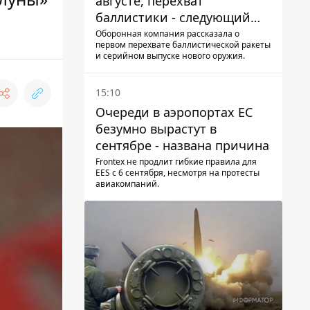
августе, перехват
баллистики - следующий
этап - Fire Point
Оборонная компания рассказала о
первом перехвате баллистической ракеты
конкретизировало планы
и серийном выпуске нового оружия.
15:10
Очереди в аэропортах ЕС
безумно вырастут в
сентябре - названа причина
Frontex не продлит гибкие правила для
EES с 6 сентября, несмотря на протесты
авиакомпаний.