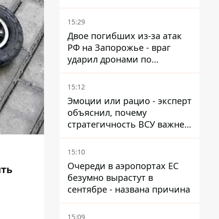
15:29
Двое погибших из-за атак
РФ на Запорожье - враг
ударил дронами по
автомобилю и поселку
15:12
Эмоции или рацио - эксперт
объяснил, почему
стратегичность ВСУ важнее
эмоциональных атак РФ
15:10
Очереди в аэропортах ЕС
ить
безумно вырастут в
сентябре - названа причина
15:09