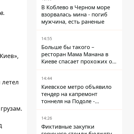
В Коблево в Черном море
в.
взорвалась мина - погиб
мужчина, есть раненые
14:55
Больше бы такого –
ресторан Мама Манана в
Киев»,
Киеве спасает прохожих от
жары
14:44
 летел
Киевское метро объявило
тендер на капремонт
тоннеля на Подоле -
грузам.
продлится почти два года
14:26
д
Фиктивные закупки
горючего стоили бюджету