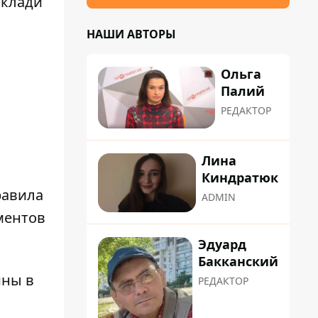
 клади
НАШИ АВТОРЫ
Ольга
Палий
РЕДАКТОР
Лина
Киндратюк
равила
ADMIN
ементов
Эдуард
Бакканский
ины
в
РЕДАКТОР