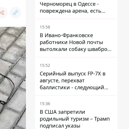
Черноморец в Одессе -
повреждена арена, есть
пострадавший
15:58
В Ивано-Франковске
работники Новой почты
вытолкали собаку шваброй
в 37-градусную жару -
реакция компании
15:52
Серийный выпуск FP-7X в
августе, перехват
баллистики - следующий
этап - Fire Point
конкретизировало планы
15:36
В США запретили
родильный туризм – Трамп
подписал указы