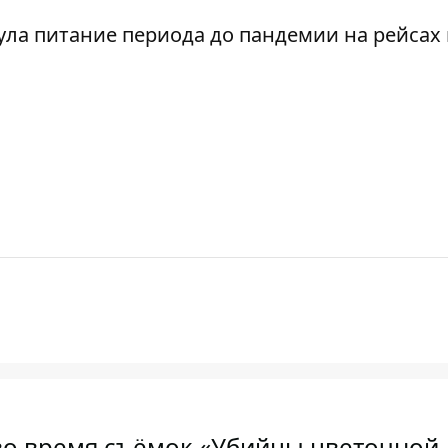
рнула питание периода до пандемии
на рейсах 
во время съёмок «Убийцы цветочной