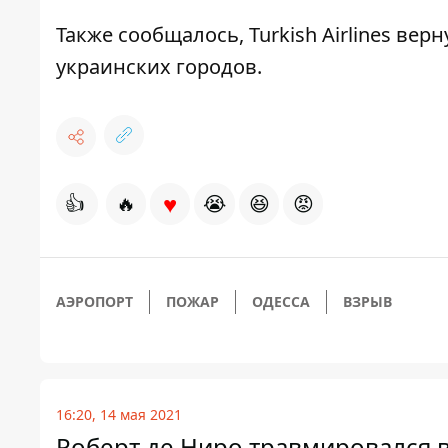
Также сообщалось,
Turkish Airlines ве
украинских городов.
♥
👍
🔥
😭
😆
😡
АЭРОПОРТ
ПОЖАР
ОДЕССА
ВЗРЫВ
16:20, 14 мая 2021
Роберт де Ниро травмировался 