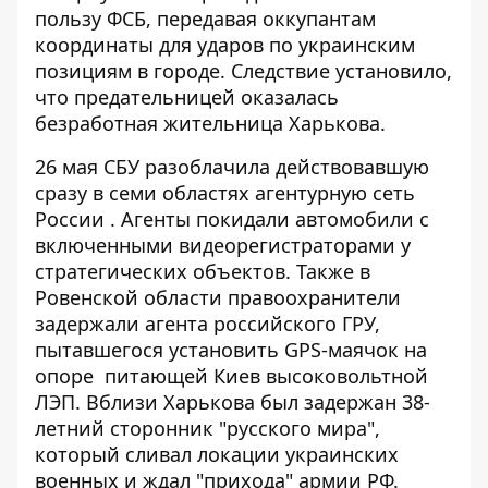
пользу ФСБ,
передавая оккупантам
координаты для ударов
по украинским
позициям в городе. Следствие установило,
что предательницей оказалась
безработная жительница Харькова.
26 мая СБУ разоблачила действовавшую
сразу
в семи областях
агентурную сеть
России . Агенты покидали автомобили с
включенными видеорегистраторами у
стратегических объектов. Также в
Ровенской области правоохранители
задержали агента российского ГРУ,
пытавшегося установить GPS-маячок на
опоре питающей
Киев высоковольтной
ЛЭП
. Вблизи Харькова был задержан 38-
летний сторонник "русского мира",
который сливал локации украинских
военных и ждал "прихода" армии РФ.