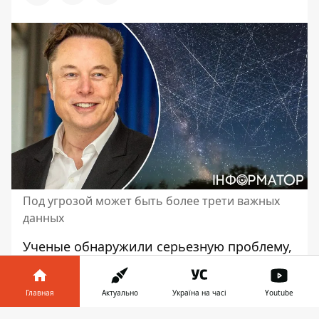
Под угрозой может быть более трети важных
данных
Ученые обнаружили серьезную проблему,
связанную со спутниками Starlink,
которые запускает компания Илона Маска
Главная
Актуально
Україна на часі
Youtube
SpaceX
. Ученые говорят, что они создают
радиопомехи, мешающие работе мощных