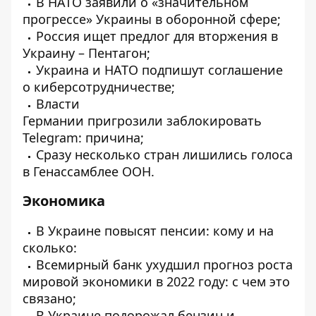
В НАТО
заявили
о «значительном
прогрессе» Украины в оборонной сфере;
Россия
ищет
предлог для вторжения в
Украину – Пентагон;
Украина и НАТО
подпишут
соглашение
о киберсотрудничестве;
Власти
Германии
пригрозили
заблокировать
Telegram: причина;
Сразу несколько стран
лишились
голоса
в Генассамблее ООН.
Экономика
В Украине
повысят
пенсии: кому и на
сколько:
Всемирный банк
ухудшил
прогноз роста
мировой экономики в 2022 году: с чем это
связано;
В Украине
подорожал
бензин и