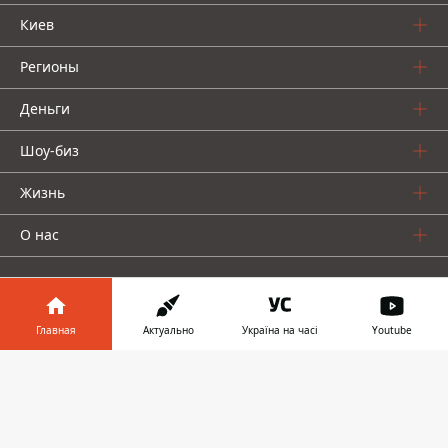
Киев
Регионы
Деньги
Шоу-биз
Жизнь
О нас
Главная
Актуально
Україна на часі
Youtube
Информатор в
Информатор проекты
Скачать
телефоне
👉
Столица
Ваши финансы
Авто
Geek