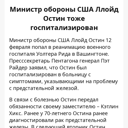
Министр обороны США Ллойд
Остин тоже
госпитализирован
Министр обороны США Ллойд Остин 12
февраля
попал в реанимацию военного
госпиталя Уолтера Рида
в Вашингтоне.
Пресссекретарь Пентагона генерал Пэт
Райдер заявил, что Остин был
госпитализирован в больницу с
симптомами, указывающими на проблему
с предстательной железой.
В связи с болезнью Остин передал
обязанности своему заместителю – Кэтлин
Хикс. Ранее
у 70-летнего Остина ранее
диагностировали рак
предстательной
железы. В следующий вторник Остин