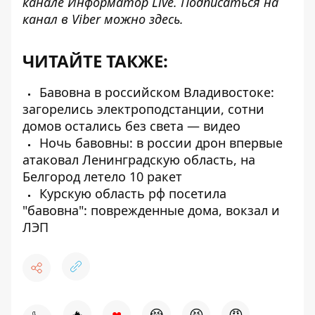
канале
Информатор Live
. Подписаться на
канал в Viber можно
здесь
.
ЧИТАЙТЕ ТАКЖЕ:
Бавовна в российском Владивостоке:
загорелись электроподстанции, сотни
домов остались без света — видео
Ночь бавовны: в россии дрон впервые
атаковал Ленинградскую область, на
Белгород летело 10 ракет
Курскую область рф посетила
"бавовна": поврежденные дома, вокзал и
ЛЭП
♥
🔥
😭
😆
😡