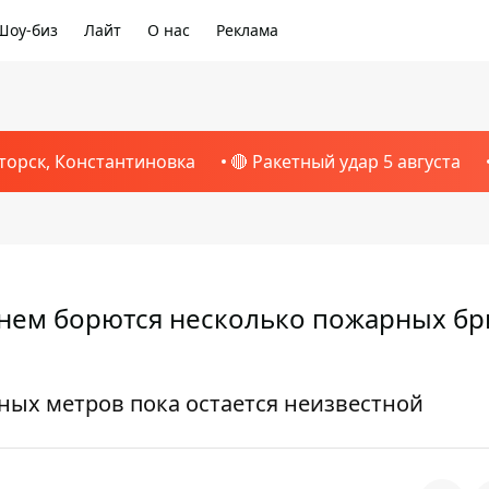
Шоу-биз
Лайт
О нас
Реклама
торск, Константиновка
🔴 Ракетный удар 5 августа
гнем борются несколько пожарных бр
ых метров пока остается неизвестной