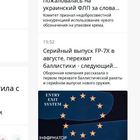
пожаловалась на
украинский ФЛП за слова
SUN SCRIPTION на упаковке
Комитет признал недобросовестной
конкуренцией использование чужого
крема - АМКУ наложил
обозначения на упаковке крема.
штраф
15:52
Серийный выпуск FP-7X в
августе, перехват
баллистики - следующий
этап - Fire Point
Оборонная компания рассказала о
первом перехвате баллистической ракеты
конкретизировало планы
и серийном выпуске нового оружия.
ила с
и