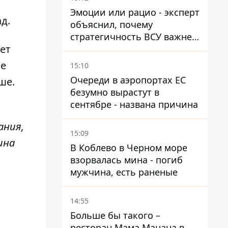
Эмоции или рацио - эксперт
д.
объяснил, почему
стратегичность ВСУ важнее
ет
эмоциональных атак РФ
ие
15:10
Очереди в аэропортах ЕС
ше.
безумно вырастут в
сентябре - названа причина
ания,
15:09
ина
В Коблево в Черном море
взорвалась мина - погиб
мужчина, есть раненые
14:55
Больше бы такого –
ресторан Мама Манана в