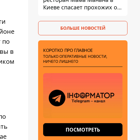
Киеве спасает прохожих от
жары
ти
БОЛЬШЕ НОВОСТЕЙ
айоне
 по
КОРОТКО ПРО ГЛАВНОЕ
квы в
ТОЛЬКО ОПЕРАТИВНЫЕ НОВОСТИ,
щиком
НИЧЕГО ЛИШНЕГО
по
ать
ПОСМОТРЕТЬ
ае