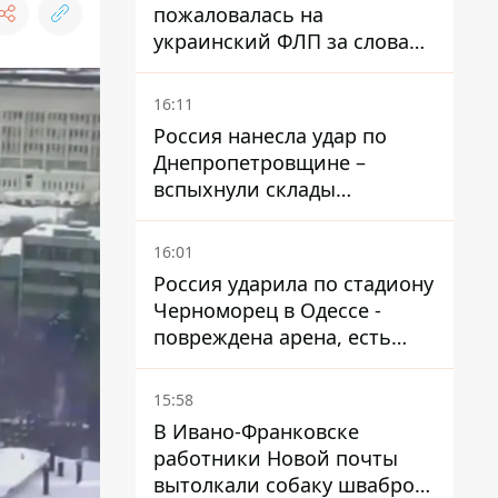
пожаловалась на
украинский ФЛП за слова
SUN SCRIPTION на упаковке
крема - АМКУ наложил
16:11
штраф
Россия нанесла удар по
Днепропетровщине –
вспыхнули склады
логистической компании
16:01
Россия ударила по стадиону
Черноморец в Одессе -
повреждена арена, есть
пострадавший
15:58
В Ивано-Франковске
работники Новой почты
вытолкали собаку шваброй