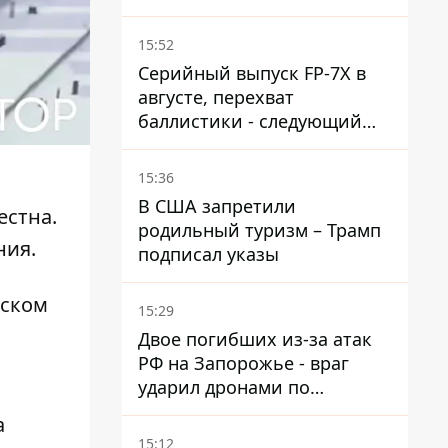
в 37-градусную жару -
реакция компании
15:52
Серийный выпуск FP-7X в
августе, перехват
баллистики - следующий
этап - Fire Point
конкретизировало планы
15:36
В США запретили
естна.
родильный туризм – Трамп
ния.
подписал указы
дском
15:29
Двое погибших из-за атак
РФ на Запорожье - враг
ударил дронами по
автомобилю и поселку
а
15:12