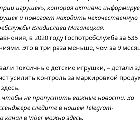
стрии игрушек», которая активно информиру
грушек и помогает находить некачественную
ребслужбы Владислава Магалецкая.
внения, в 2020 году Госпотребслужба за 535
иями. Это в три раза меньше, чем за 9 меся
вали токсичные детские игрушки, – детали
з
очет усилить контроль за маркировкой проду
е
здесь
.
, чтобы не пропустить важные новости. За
ссенджере следите в нашем Telegram-
а канал в Viber можно
здесь
.