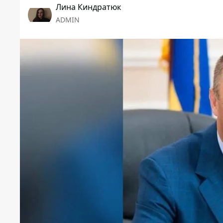
Лина Киндратюк
ADMIN