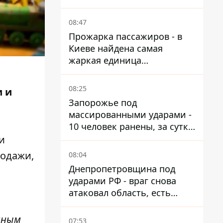
от атак
08:47
Прожарка пассажиров - в
Киеве найдена самая
жаркая единица
общественного транспорта
08:25
и и
Запорожье под
массированными ударами -
10 человек ранены, за сутки
тысячи атак
и
родажи,
08:04
Днепропетровщина под
ударами РФ - враг снова
атаковал область, есть
разрушения и пожары
нным
07:53