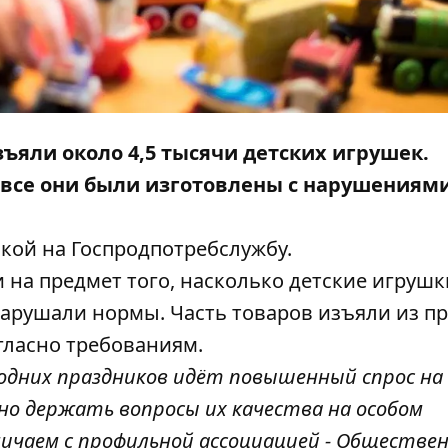
зъяли около 4,5 тысячи детских игрушек.
 все они были изготовлены с нарушениям
лкой на
Госпродпотребслужбу
.
и на предмет того, насколько детские игрушк
нарушали нормы. Часть товаров изъяли из п
огласно требованиям.
годних праздников идёт повышенный спрос на
но держать вопросы их качества на особом
ничаем с профильной ассоциацией - Обществе