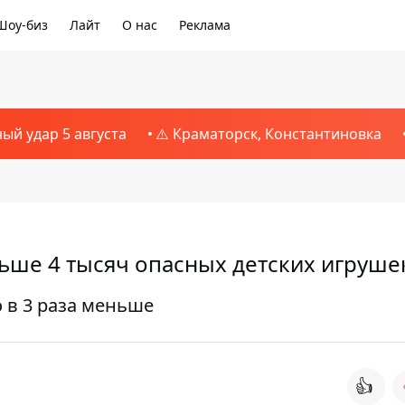
Шоу-биз
Лайт
О нас
Реклама
ный удар 5 августа
⚠️ Краматорск, Константиновка
ьше 4 тысяч опасных детских игруше
 в 3 раза меньше
👍