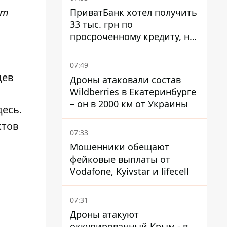
ет
ПриватБанк хотел получить
33 тыс. грн по
просроченному кредиту, но
суд взыскал с должницы
только 22 тыс. грн
07:49
цев
Дроны атаковали состав
Wildberries в Екатеринбурге
– он в 2000 км от Украины
десь
.
ктов
07:33
Мошенники обещают
фейковые выплаты от
Vodafone, Kyivstar и lifecell
07:31
Дроны атакуют
оккупированный Крым - в