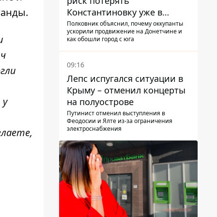
риск потерять
ганды.
Константиновку уже в
ближайшие месяцы
Полковник объяснил, почему оккупанты
ускорили продвижение на Донетчине и
и
как обошли город с юга
яч
09:16
огли
Лепс испугался ситуации в
Крыму – отменил концерты
 у
на полуострове
Путинист отменил выступления в
Феодосии и Ялте из-за ограничения
электроснабжения
елаете,