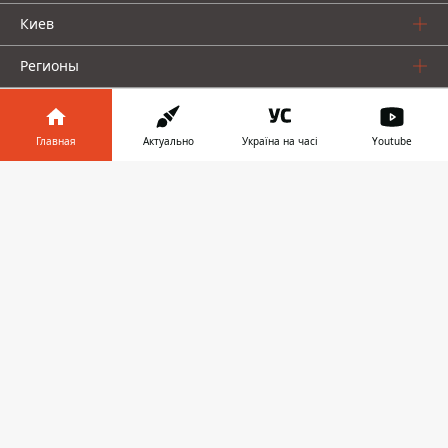
Киев
Регионы
Деньги
Главная
Актуально
Україна на часі
Youtube
Шоу-биз
Информатор в
Жизнь
Скачать
телефоне
👉
О нас
Информатор проекты
Столица
Ваши финансы
Авто
Geek