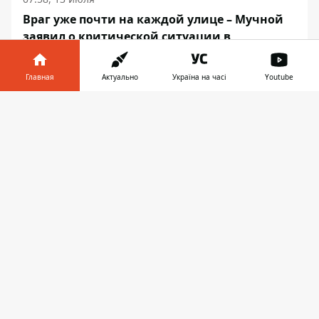
Враг уже почти на каждой улице – Мучной
заявил о критической ситуации в
Константиновке
Главная
Актуально
Україна на часі
Youtube
Информатор в
Скачать
телефоне
👉
ВОЙНА
18:39, 11 июля
ВОЕННЫЙ МУЧНОЙ ОБЪЯСНИЛ,