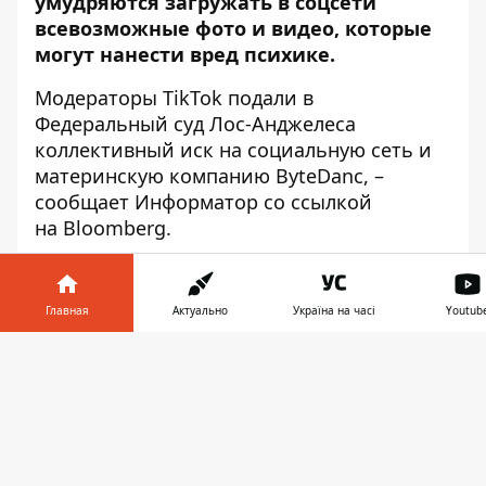
умудряются загружать в соцсети
всевозможные фото и видео, которые
могут нанести вред психике.
Модераторы TikTok подали в
Федеральный суд Лос-Анджелеса
коллективный иск на социальную сеть и
материнскую компанию ByteDanc, –
сообщает
Информатор
со ссылкой
на
Bloomberg
.
В иске указано, что более 10 тысяч
человек, которые работают
Главная
Актуально
Україна на часі
Youtub
модераторами в TikTok, заставляют
сортировать сотни видео за 12-часовой
Информатор в
Скачать
рабочий день. При этом у них есть 1 час
телефоне
👉
перерыва на обед и два коротких
перерыва по 15 минут. Им приходится
постоянно смотреть контент, содержащий
детскую порнографию, изнасилования,